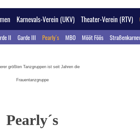
mmen
Karnevals-Verein (UKV)
Theater-Verein (RTV)
rde II
Garde III
Pearly´s
MBO
Mööt Föös
Straßenkarne
erer größten Tanzgruppen ist seit Jahren die
Frauentanzgruppe
Pearly´s