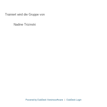
Trainiert wird die Gruppe von
Nadine Trizinski
Powered by ClubDesk Vereinssoftware
|
ClubDesk Login